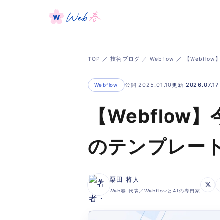
TOP
／
技術ブログ
／
Webflow
／ 【Webfl
公開 2025.01.10
更新 2026.07.17
Webflow
【Webflo
のテンプレート
栗田 将人
Web春 代表／WebflowとAIの専門家