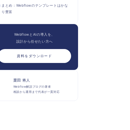
まとめ：Webflowのテンプレートはかな
り豊富
WebflowとAIの導入を、
設計から任せたい方へ
資料をダウンロード
栗田 将人
Webflow解説ブログの著者
相談から運用まで代表が一貫対応