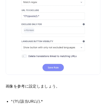
画像を参考に設定しましょう。
^(?!\/該当URL\/).*