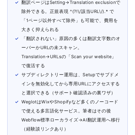
翻訳ページはSetting→Translation exclusionで
除外できる。正規表現 ^(?!\/該当URL\/).* で
「1ページ以外すべて除外」も可能で、費用を
大きく抑えられる
「翻訳されない」原因の多くは翻訳文字数のオ
ーバーかURLの未スキャン。
Translation→URLsの「Scan your website」
で復活する
サブディレクトリー運用は、Setupでサブドメ
インを無効化してから専用URLにアクセスする
と選択できる（サポート確認済みの裏ワザ）
WeglotはWixやShopifyなど多くのノーコード
で使える多言語化サービス。筆者はその後
Webflow標準ローカライズ→AI翻訳運用へ移行
（経験談リンクあり）