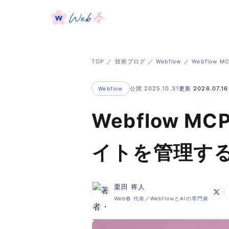
TOP
／
技術ブログ
／
Webflow
／ Webflow
公開 2025.10.31
更新 2026.07.16
Webflow
Webflow M
イトを管理す
栗田 将人
Web春 代表／WebflowとAIの専門家