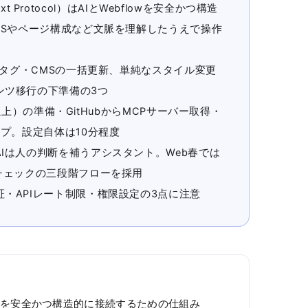
text Protocol）はAIとWebflowを安全かつ構造
MSやページ構成など文脈を理解したうえで操作
EOタグ・CMSの一括更新、単純なスタイル変更
ンツ移行の下準備の3つ
.0以上）の準備・GitHubからMCPサーバー取得・
ップ。設定自体は10分程度
Iは人の判断を補うアシスタント。Web春では
チェックの三段階フローを採用
・APIレート制限・権限設定の3点に注意
bflowを安全かつ構造的に接続するための仕組み