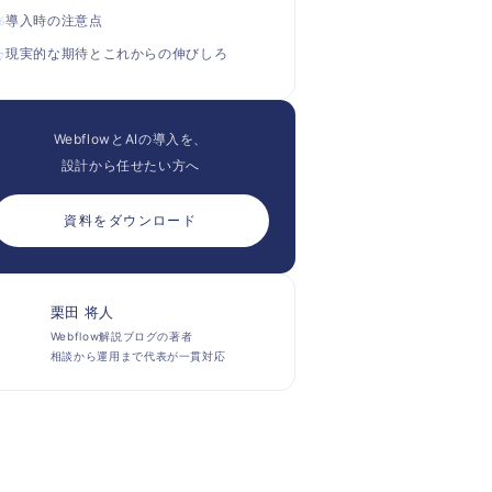
導入時の注意点
現実的な期待とこれからの伸びしろ
WebflowとAIの導入を、
設計から任せたい方へ
資料をダウンロード
栗田 将人
Webflow解説ブログの著者
相談から運用まで代表が一貫対応