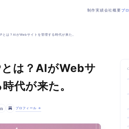
制作実績
会社概要
ブ
 MCPとは？AIがWebサイトを管理する時代が来た。
CPとは？AIがWebサ
る時代が来た。
n
プロフィール →