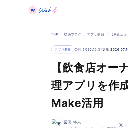
TOP
／
技術ブログ
／
アプリ開発
／ 【飲食店オ
公開 2025.10.31
更新 2026.07.1
アプリ開発
【飲食店オーナ
理アプリを作成
Make活用
栗田 将人