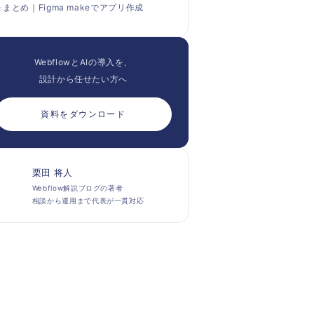
まとめ｜Figma makeでアプリ作成
WebflowとAIの導入を、
設計から任せたい方へ
資料をダウンロード
栗田 将人
Webflow解説ブログの著者
相談から運用まで代表が一貫対応