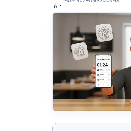
Web春 代表／WebflowとAIの専門家