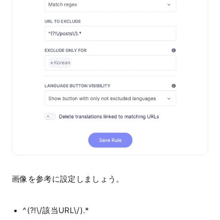
画像を参考に設定しましょう。
^(?!\/該当URL\/).*