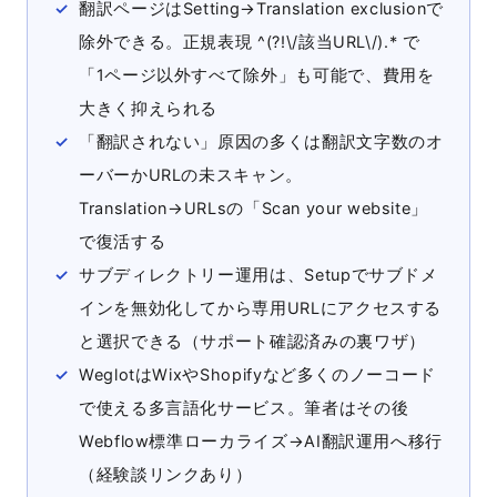
翻訳ページはSetting→Translation exclusionで
除外できる。正規表現 ^(?!\/該当URL\/).* で
「1ページ以外すべて除外」も可能で、費用を
大きく抑えられる
「翻訳されない」原因の多くは翻訳文字数のオ
ーバーかURLの未スキャン。
Translation→URLsの「Scan your website」
で復活する
サブディレクトリー運用は、Setupでサブドメ
インを無効化してから専用URLにアクセスする
と選択できる（サポート確認済みの裏ワザ）
WeglotはWixやShopifyなど多くのノーコード
で使える多言語化サービス。筆者はその後
Webflow標準ローカライズ→AI翻訳運用へ移行
（経験談リンクあり）